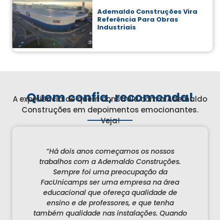
Ademaldo Construções Vira
Referência Para Obras
Industriais
Quem confia, recomenda!
A experiência de quem construiu com a Ademaldo
Construções em depoimentos emocionantes.
Veja!
l,
“Há dois anos começamos os nossos
“A
trabalhos com a Ademaldo Construções.
Sempre foi uma preocupação da
o
FacUnicamps ser uma empresa na área
id
ue
educacional que ofereça qualidade de
ensino e de professores, e que tenha
co
o
também qualidade nas instalações. Quando
c