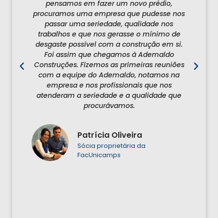
pensamos em fazer um novo prédio,
procuramos uma empresa que pudesse nos
e
e
passar uma seriedade, qualidade nos
as
trabalhos e que nos gerasse o mínimo de
omo
desgaste possível com a construção em si.
c
e
Foi assim que chegamos à Ademaldo
Construções. Fizemos as primeiras reuniões
que
com a equipe do Ademaldo, notamos na
s
empresa e nos profissionais que nos
o
atenderam a seriedade e a qualidade que
c
procurávamos.
c
Patrícia Oliveira
Sócia proprietária da
FacUnicamps