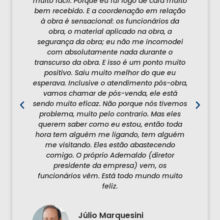
né.
muito fácil. Porque eu fui logo de cara muito
bem recebido. E a coordenação em relação
pre
à obra é sensacional: os funcionários da
e,
obra, o material aplicado na obra, a
segurança da obra; eu não me incomodei
i
ue
com absolutamente nada durante o
o 
transcurso da obra. E isso é um ponto muito
e
positivo. Saiu muito melhor do que eu
p
 E
esperava. Inclusive o atendimento pós-obra,
an
vamos chamar de pós-venda, ele está
q
sendo muito eficaz. Não porque nós tivemos
problema, muito pelo contrario. Mas eles
qu
querem saber como eu estou, então toda
uí
hora tem alguém me ligando, tem alguém
na
me visitando. Eles estão abastecendo
comigo. O próprio Ademaldo (diretor
presidente da empresa) vem, os
funcionários vêm. Está todo mundo muito
feliz.
s
Júlio Marquesini