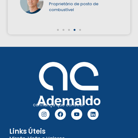
Proprietário de posto de
combustível
confiança que constrói
Links Úteis