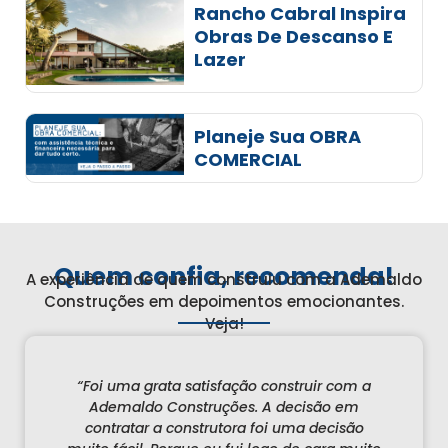
Rancho Cabral Inspira
Obras De Descanso E
Lazer
Planeje Sua OBRA
COMERCIAL
Quem confia, recomenda!
A experiência de quem construiu com a Ademaldo
Construções em depoimentos emocionantes.
Veja!
ldo
“Foi uma grata satisfação construir com a
Ademaldo Construções. A decisão em
contratar a construtora foi uma decisão