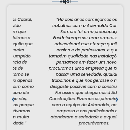
Veja!
l,
“Há dois anos começamos os nossos
“A
trabalhos com a Ademaldo Construções.
Sempre foi uma preocupação da
o
FacUnicamps ser uma empresa na área
id
ue
educacional que ofereça qualidade de
ensino e de professores, e que tenha
co
o
também qualidade nas instalações. Quando
c
pensamos em fazer um novo prédio,
procuramos uma empresa que pudesse nos
e
e
passar uma seriedade, qualidade nos
as
trabalhos e que nos gerasse o mínimo de
omo
desgaste possível com a construção em si.
c
e
Foi assim que chegamos à Ademaldo
Construções. Fizemos as primeiras reuniões
que
com a equipe do Ademaldo, notamos na
s
empresa e nos profissionais que nos
o
atenderam a seriedade e a qualidade que
c
procurávamos.
c