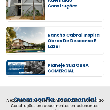
Ademaldo
Construções
Rancho Cabral Inspira
Obras De Descanso E
Lazer
Planeje Sua OBRA
COMERCIAL
Quem confia, recomenda!
A experiência de quem construiu com a Ademaldo
Construções em depoimentos emocionantes.