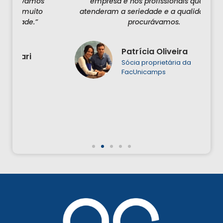
s
empresa e nos profissionais que nos
o
atenderam a seriedade e a qualidade que
c
procurávamos.
c
Patrícia Oliveira
Sócia proprietária da
FacUnicamps