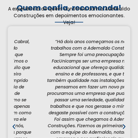
Quem confia, recomenda!
A experiência de quem construiu com a Ademaldo
Construções em depoimentos emocionantes.
Veja!
l,
“Há dois anos começamos os nossos
“A
trabalhos com a Ademaldo Construções.
Sempre foi uma preocupação da
o
FacUnicamps ser uma empresa na área
id
ue
educacional que ofereça qualidade de
ensino e de professores, e que tenha
co
o
também qualidade nas instalações. Quando
c
pensamos em fazer um novo prédio,
procuramos uma empresa que pudesse nos
e
e
passar uma seriedade, qualidade nos
as
trabalhos e que nos gerasse o mínimo de
omo
desgaste possível com a construção em si.
c
e
Foi assim que chegamos à Ademaldo
Construções. Fizemos as primeiras reuniões
que
com a equipe do Ademaldo, notamos na