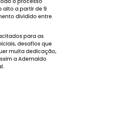
todo o processo
 alto a partir de 9
ento dividido entre
acitados para as
iciais, desafios que
uer muita dedicação,
 Assim a Ademaldo
l.