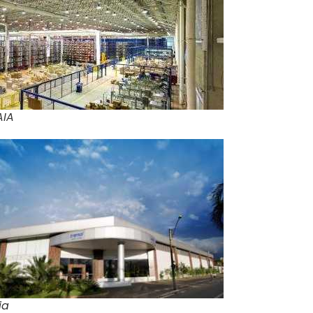
AIA
ia