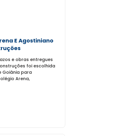
rena E Agostiniano
truções
azos e obras entregues
nstruções foi escolhida
e Goiânia para
olégio Arena,