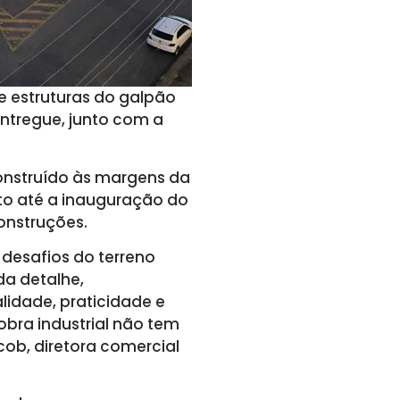
e estruturas do galpão
ntregue, junto com a
construído às margens da
to até a inauguração do
onstruções.
desafios do terreno
da detalhe,
dade, praticidade e
obra industrial não tem
acob, diretora comercial