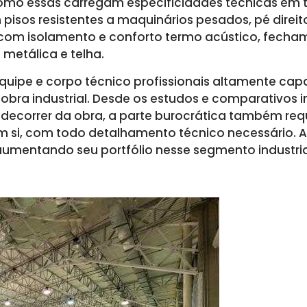
 como essas carregam especificidades técnicas em 
 pisos resistentes a maquinários pesados, pé direito
com isolamento e conforto termo acústico, fecham
 metálica e telha.
uipe e corpo técnico profissionais altamente cap
obra industrial. Desde os estudos e comparativos in
decorrer da obra, a parte burocrática também req
em si, com todo detalhamento técnico necessário.
umentando seu portfólio nesse segmento industria