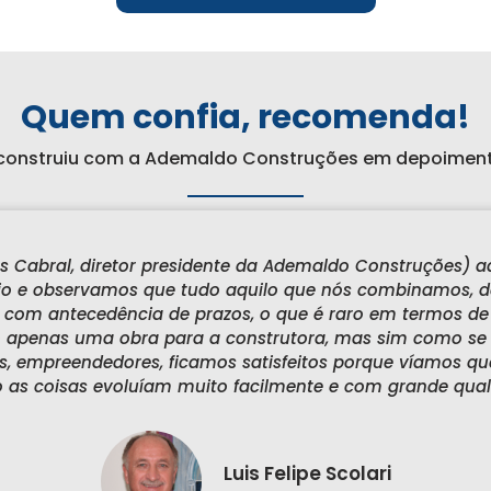
Quem confia, recomenda!
 construiu com a Ademaldo Construções em depoiment
ossos trabalhos com a Ademaldo Construções. Sempre 
 que ofereça qualidade de ensino e de professores, e qu
 novo prédio, procuramos uma empresa que pudesse no
e o mínimo de desgaste possível com a construção em s
as reuniões com a equipe do Ademaldo, notamos na empr
a seriedade e a qualidade que procurávamos.
Patrícia Oliveira