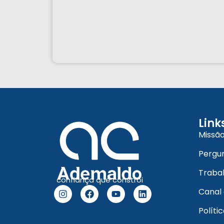
Link
Missão
Pergu
Traba
confiança que constrói
Canal
Políti