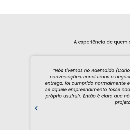
A experiência de quem
iniciamos as
“Há dois anos começamos os n
nto até o dia
uma empresa na área educacional
ldo cuidou como
Quando pensamos em fazer um
óprio, para ele
trabalhos e que nos gerass
ançávamos com o
Construções. Fizemos as primeir