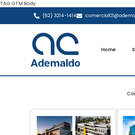
TAG GTM Body
(62) 3214-1414
comercial01@adema
Home
S
Con