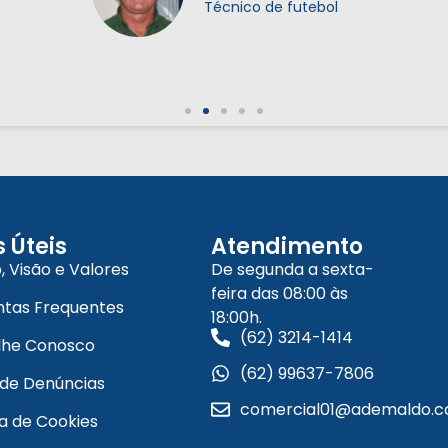
Sócia proprietária da FacUnicamps
s Úteis
Atendimento
, Visão e Valores
De segunda a sexta-
feira das 08:00 às
ntas Frequentes
18:00h.
(62) 3214-1414
lhe Conosco
(62) 99637-7806
 de Denúncias
comercial01@ademaldo.c
ca de Cookies