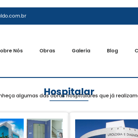
ldo.com.br
obre Nós
Obras
Galeria
Blog
C
Hospitalar
heça algumas das obras hospitalares que já realiza